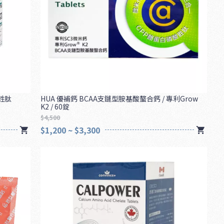
胜肽
HUA 優補鈣 BCAA支鏈型胺基酸螯合鈣 / 專利Grow
K2 / 60錠
$4,500
$1,200 ~ $3,300