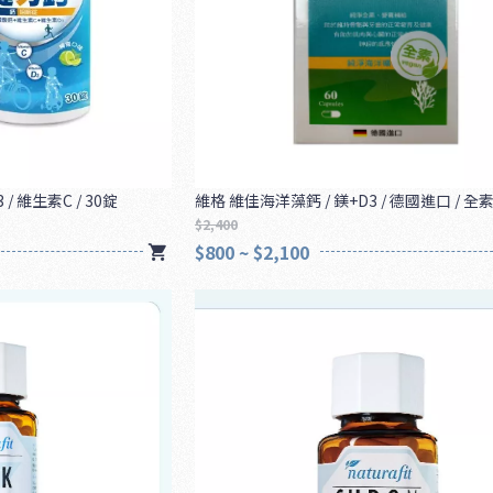
/ 維生素C / 30錠
維格 維佳海洋藻鈣 / 鎂+D3 / 德國進口 / 全素 
$2,400
$800 ~ $2,100