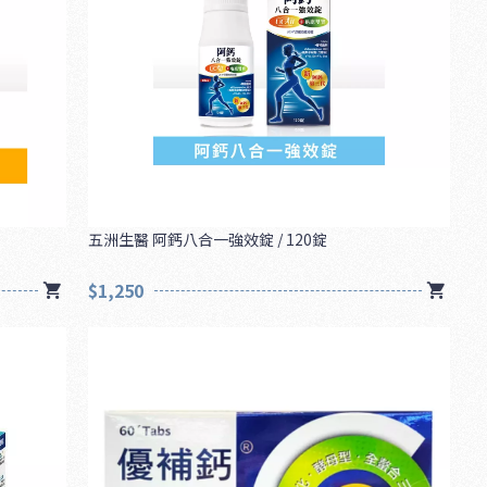
五洲生醫 阿鈣八合一強效錠 / 120錠
$1,250