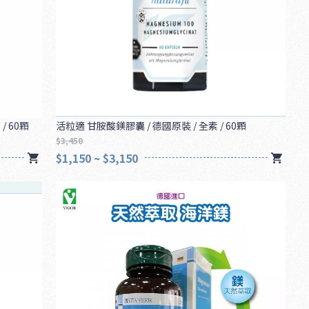
/ 60顆
活粒適 甘胺酸鎂膠囊 / 德國原裝 / 全素 / 60顆
$3,450
$1,150 ~ $3,150