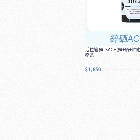
活粒適 鋅-SACE(鋅+硒+維他命
原裝
$1,850