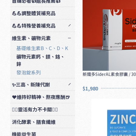
首購必看👍館長推薦👍
💪💪調整體質補充品
💪💪特殊營養補充品
維生素、礦物元素
基礎維生素B、C、D、K
礦物元素鈣、鎂、鉻、
鋅
發泡錠系列
新鐵多SiderAL素食膠囊 / 3
✨三高、新陳代謝
$1,980
❤️維持好精神、熬夜應酬🍺
🏃‍♂️靈活有力不卡關🏋️‍♂️
消化酵素、膳食纖維
機能益生菌