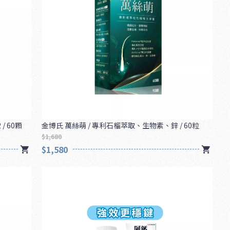
/ 60顆
金博氏 萬絲萌 / 專利石榴萃取、生物素、鋅 / 60粒
$1,680
$1,580