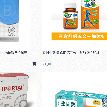
lmin酵母 / 60顆
五洲生醫 素食阿鈣五合一加強錠 / 70錠
$1,000