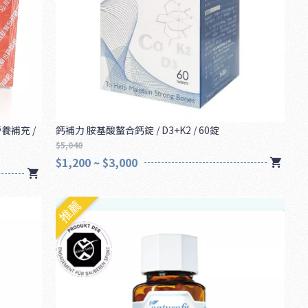
養補充 /
鈣補力 胺基酸螯合鈣錠 / D3+K2 / 60錠
$5,040
$1,200 ~ $3,000
推薦