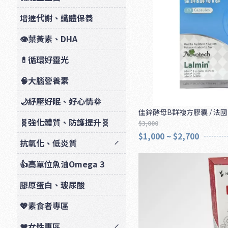
增進代謝、纖體保養
👁️葉黃素、DHA
💊循環好靈光
🧠大腦營養素
🌙紓壓好眠、好心情🌞
佳鋅酵母B群複方膠囊 / 法國La
🧬強化體質、防護提升🧬
$3,000
$1,000 ~ $2,700
抗氧化、低炎質
👍高單位魚油Omega 3
膠原蛋白、玻尿酸
💖素食者專區
❤️女性專區