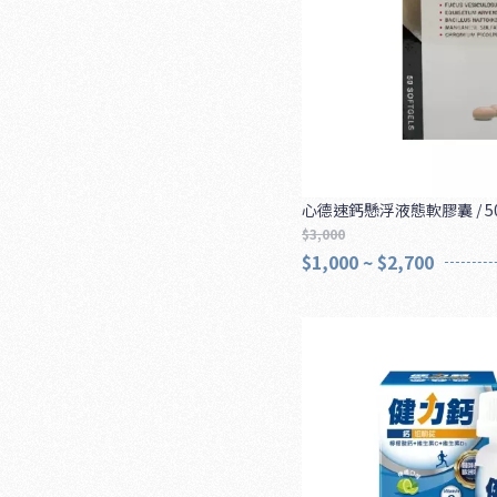
心德速鈣懸浮液態軟膠囊 / 5
$3,000
$1,000 ~ $2,700