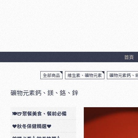
首頁
全部商品
維生素、礦物元素
礦物元素鈣、
礦物元素鈣、鎂、鉻、鋅
🍽🍺聚餐美食、餐前必備
❤秋冬保健精選❤