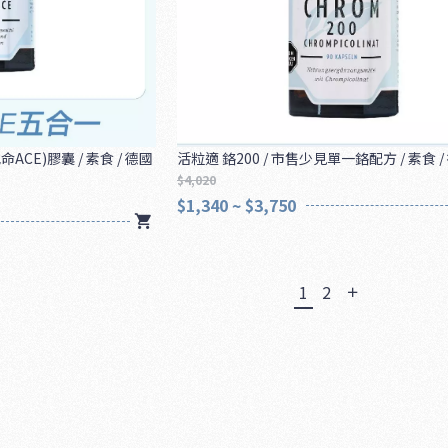
ACE)膠囊 / 素食 / 德國
活粒適 鉻200 / 市售少見單一鉻配方 / 素食 
$4,020
$1,340 ~ $3,750
1
2