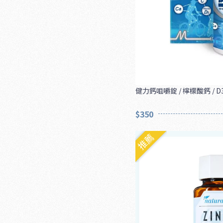
健力鈣咀嚼錠 / 檸檬酸鈣 / D3 
$350
推薦