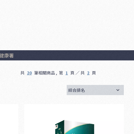
健康署
共
20
筆相關商品 ,
第
1
頁 ／ 共
2
頁