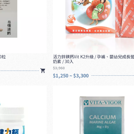
0粒
活力鋅鎂鈣Vit K2升級 / 孕補、嬰幼兒成長營
奶素 / 30入
$3,960
$1,250 ~ $3,300