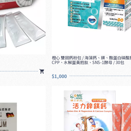
橙心 雙固鈣粉包 / 海藻鈣、鎂、酪蛋白磷酸
CPP、水解蛋黃胜肽、SNS-1酵母 / 30包
$1,000