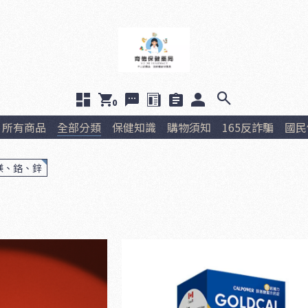
0
所有商品
全部分類
保健知識
購物須知
165反詐騙
國民
鎂、鉻、鋅