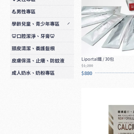
💪男性專區
學齡兒童、青少年專區
🦷口腔潔淨、牙膏🦷
頭皮清潔、養護髮根
Liportal鐵 / 30包
皮膚保濕、止癢、防蚊液
$1,280
成人奶水、奶粉專區
$880