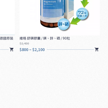
/ 德國原裝
維格 舒鎂膠囊 / 鎂、鋅、硒 / 90粒
$2,400
$800 ~ $2,100