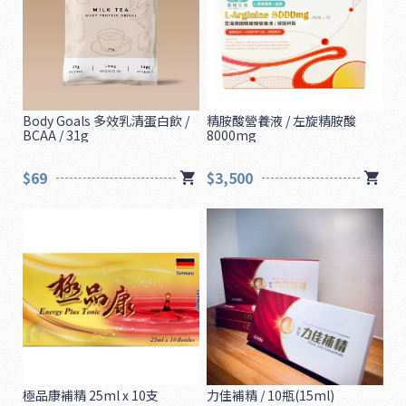
Body Goals 多效乳清蛋白飲 /
精胺酸營養液 / 左旋精胺酸
BCAA / 31g
8000mg
$69
$3,500
極品康補精 25ml x 10支
力佳補精 / 10瓶(15ml)