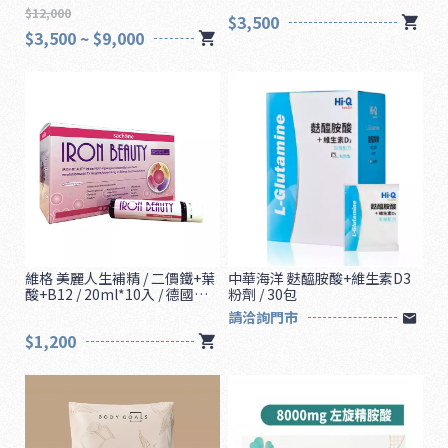
入
$12,000
$3,500
$3,500 ~ $9,000
維格 美麗人生補精 / 二價鐵+葉
中華海洋 麩醯胺酸+維生素D3
酸+B12 / 20ml*10入 / 德國原
粉劑 / 30包
1
裝
請洽詢門市
6
$1,200
5