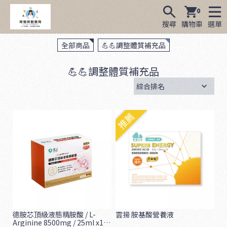
0
搜尋
購物車
選單
全部商品
💪💪調整體質補充品
💪💪調整體質補充品
推薦
德胺芯頂級液態精胺酸 / L-
雲揚 胺基酸營養液
Arginine 8500mg / 25ml x14