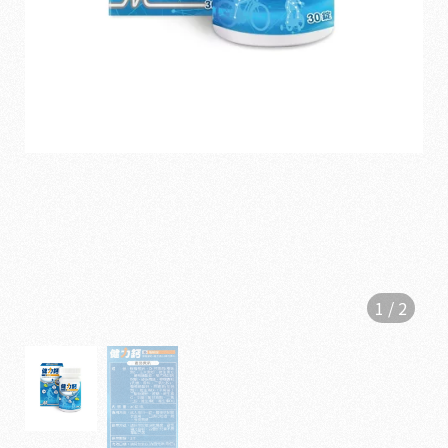
1
/
2
1
6
5