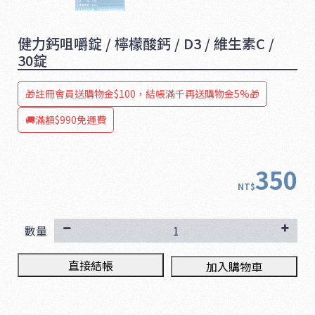
健力鈣咀嚼錠 / 檸檬酸鈣 / D3 / 維生素C /
30錠
🎁註冊會員送購物金$100，結帳滿千再送購物金5%🎁
🚚滿額$990免運費
350
NT$
數量
直接結帳
加入購物車