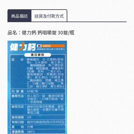
商品描述
送貨及付款方式
品名：健力鈣 鈣咀嚼錠 30錠/瓶