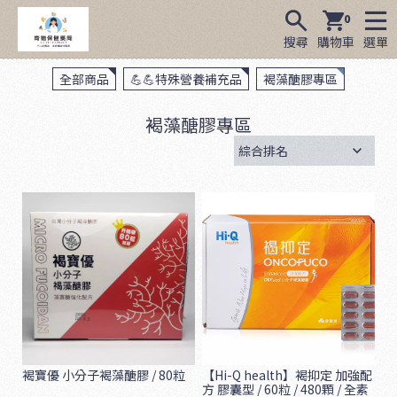
0
搜尋
購物車
選單
全部商品
💪💪特殊營養補充品
褐藻醣膠專區
褐藻醣膠專區
褐寶優 小分子褐藻醣膠 / 80粒
【Hi-Q health】褐抑定 加強配
方 膠囊型 / 60粒 / 480顆 / 全素