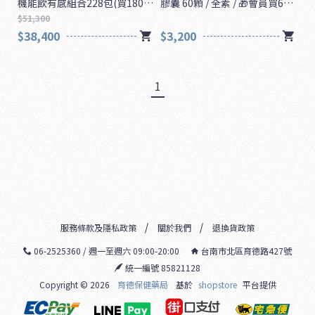
機能飲有感組合228包(買180包
膠囊 60顆 / 全素 / 🎁會員買6送
送48包) / 全素
1🎁
$51,300
$38,400
$3,200
1
服務條款及隱私政策
關於我們
退換貨政策
06-2525360 / 週一至週六 09:00-20:00
台南市北區育德路427號
統一編號 85821128
Copyright ©
2026
育德保健藥局
基於
shopstore
平台提供