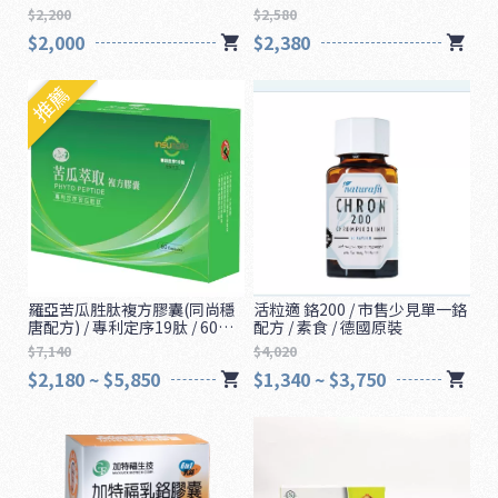
$2,200
$2,580
$2,000
$2,380
推薦
羅亞苦瓜胜肽複方膠囊(同尚穩
活粒適 鉻200 / 市售少見單一鉻
唐配方) / 專利定序19肽 / 60顆 /
配方 / 素食 / 德國原裝
1
素食
$7,140
$4,020
6
$2,180 ~ $5,850
$1,340 ~ $3,750
5