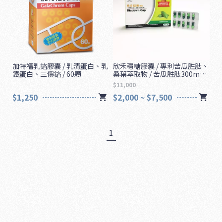
加特福乳鉻膠囊 / 乳清蛋白、乳
欣禾穩糖膠囊 / 專利苦瓜胜肽、
鐵蛋白、三價鉻 / 60顆
桑葉萃取物 / 苦瓜胜肽300mg /
60顆
$11,000
$1,250
$2,000 ~ $7,500
1