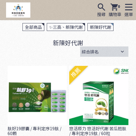
0
搜尋
購物車
選單
全部商品
✨三高、新陳代謝
新陳好代謝
新陳好代謝
推薦
肽好19膠囊 / 專利定序19肽 /
悠活原力 悠活好代謝 苦瓜胜肽
60顆
/ 專利定序19肽 / 60粒