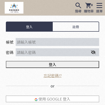
0
搜尋
購物車
選單
登入
註冊
帳號
密碼
登入
忘記密碼!?
or
使用 GOOGLE 登入