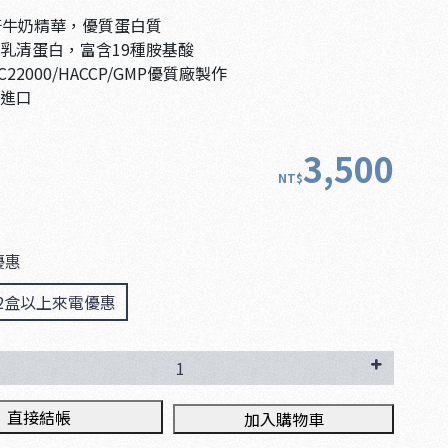
倍牛奶精華，優質蛋白質
乳清蛋白，富含19種胺基酸
22000/HACCP/GMP優質廠製作
進口
3,500
NT$
優惠
2盒以上來電優惠
直接結帳
加入購物車