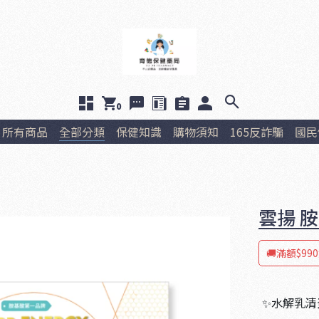
0
所有商品
全部分類
保健知識
購物須知
165反詐騙
國民
雲揚 
🚚滿額$99
✨水解乳清蛋