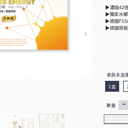
▶濃縮42
▶獨家水解
▶德國FSSC
▶德國原裝
會員多盒
1盒
數量