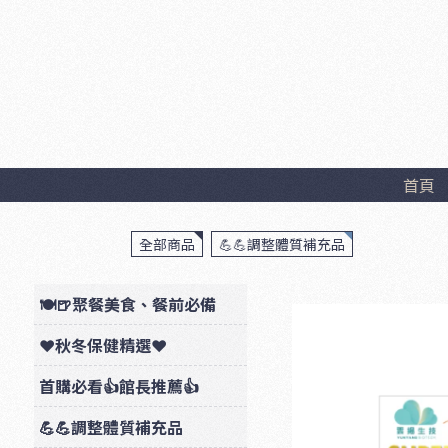
首頁
全部商品
💪💪調整體質補充品
🍽🍺聚餐美食、餐前必備
❤秋冬保健精選❤
首購必看👍館長推薦👍
💪💪調整體質補充品