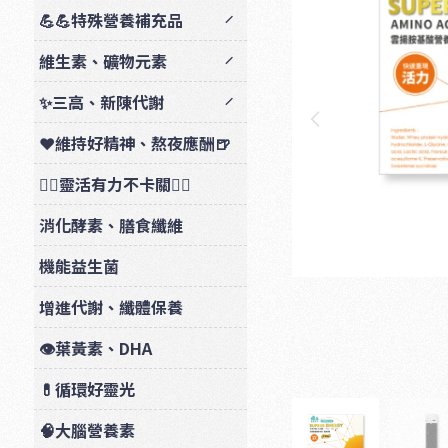
💪💪特殊營養補充品
維生素、礦物元素
✨三高、新陳代謝
❤️維持好精神、熬夜應酬🍺
🏃‍♂️靈活有力不卡關🏋️‍♂️
消化酵素、膳食纖維
機能益生菌
增進代謝、纖體保養
👁️葉黃素、DHA
💊循環好靈光
🧠大腦營養素