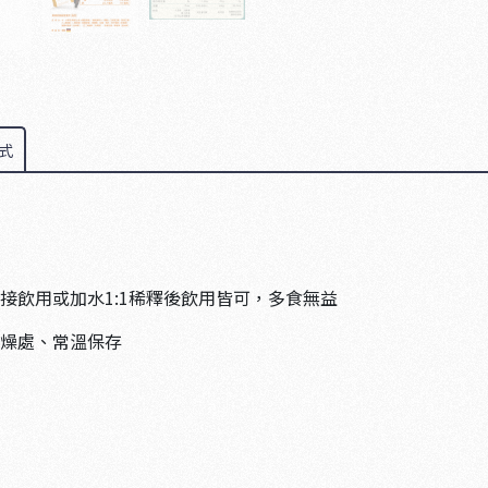
式
接飲用或加水1:1稀釋後飲用皆可，多食無益
燥處、常溫保存