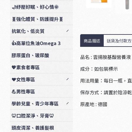
🌙紓壓好眠、好心情🌞
🧬強化體質、防護提升🧬
抗氧化、低炎質
商品描述
送貨及付款方
👍高單位魚油Omega 3
膠原蛋白、玻尿酸
品名 : 雲揚胺基酸營養液
💖素食者專區
成分：如包裝標示
❤️女性專區
用法用量：每日一瓶，直
💪男性專區
保存方式：請置於陰涼乾
學齡兒童、青少年專區
原產地 : 德國
🦷口腔潔淨、牙膏🦷
頭皮清潔、養護髮根