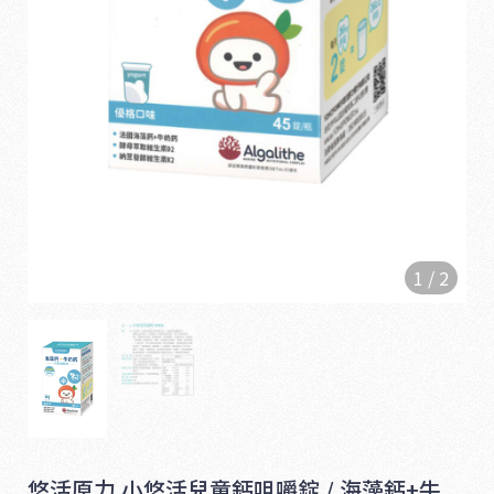
1
/
2
1
6
5
悠活原力 小悠活兒童鈣咀嚼錠 / 海藻鈣+牛