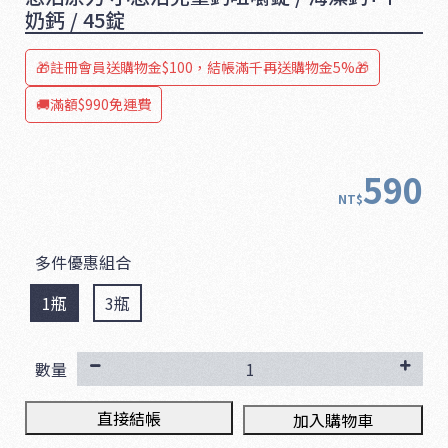
奶鈣 / 45錠
🎁註冊會員送購物金$100，結帳滿千再送購物金5%🎁
🚚滿額$990免運費
590
NT$
多件優惠組合
1瓶
3瓶
數量
直接結帳
加入購物車