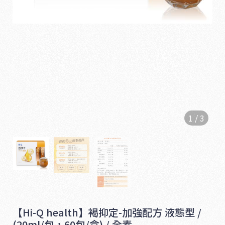
1
/
3
1
6
5
【Hi-Q health】褐抑定-加強配方 液態型 /
(20ml/包，60包/盒) / 全素