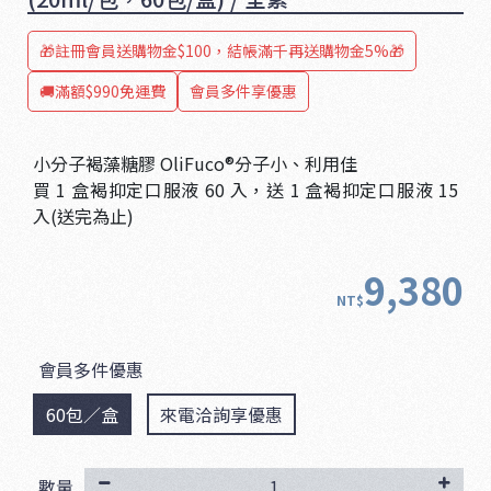
🎁註冊會員送購物金$100，結帳滿千再送購物金5%🎁
🚚滿額$990免運費
會員多件享優惠
小分子褐藻糖膠 OliFuco®分子小、利用佳
買 1 盒褐抑定口服液 60 入，送 1 盒褐抑定口服液 15
入(送完為止)
9,380
NT$
會員多件優惠
60包／盒
來電洽詢享優惠
數量