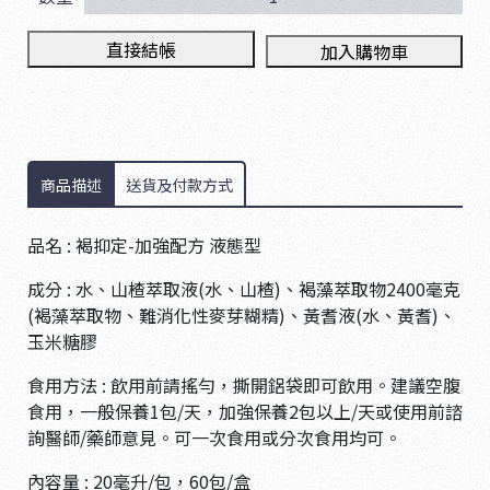
直接結帳
加入購物車
商品描述
送貨及付款方式
品名 : 褐抑定-加強配方 液態型
成分 : 水、山楂萃取液(水、山楂)、褐藻萃取物2400毫克
(褐藻萃取物、難消化性麥芽糊精)、黃耆液(水、黃耆)、
玉米糖膠
食用方法 : 飲用前請搖勻，撕開鋁袋即可飲用。建議空腹
食用，一般保養1包/天，加強保養2包以上/天或使用前諮
詢醫師/藥師意見。可一次食用或分次食用均可。
內容量 : 20毫升/包，60包/盒