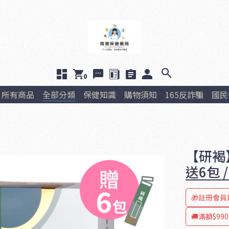
0
所有商品
全部分類
保健知識
購物須知
165反詐騙
國民
【研褐
送6包 
🎁註冊會員
🚚滿額$99