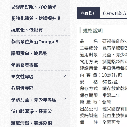
🌙紓壓好眠、好心情🌞
商品描述
送貨及付款方
🧬強化體質、防護提升🧬
抗氧化、低炎質
👍高單位魚油Omega 3
膠原蛋白、玻尿酸
💖素食者專區
❤️女性專區
💪男性專區
學齡兒童、青少年專區
🦷口腔潔淨、牙膏🦷
頭皮清潔、養護髮根