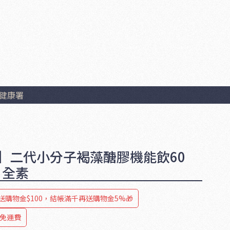
健康署
】二代小分子褐藻醣膠機能飲60
/ 全素
送購物金$100，結帳滿千再送購物金5%🎁
0免運費