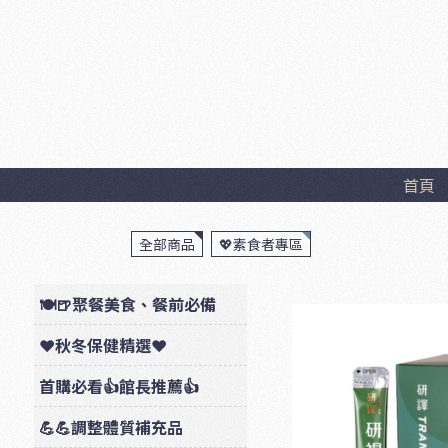
首頁
全部商品
💖素食者專區
🍽🍺聚餐美食、餐前必備
❤秋冬保健精選❤
首購必看👍館長推薦👍
💪💪調整體質補充品