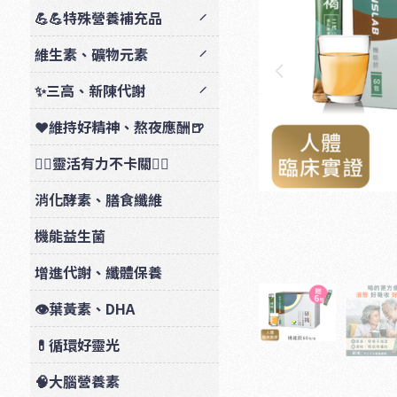
💪💪特殊營養補充品
維生素、礦物元素
✨三高、新陳代謝
❤️維持好精神、熬夜應酬🍺
🏃‍♂️靈活有力不卡關🏋️‍♂️
消化酵素、膳食纖維
機能益生菌
增進代謝、纖體保養
👁️葉黃素、DHA
💊循環好靈光
🧠大腦營養素