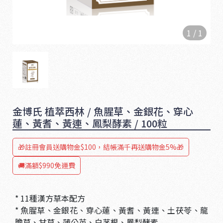
1
/
1
金博氏 植萃西林 / 魚腥草、金銀花、穿心
蓮、黃耆、黃連、鳳梨酵素 / 100粒
🎁註冊會員送購物金$100，結帳滿千再送購物金5%🎁
1
🚚滿額$990免運費
6
5
* 11種漢方草本配方
* 魚腥草、金銀花、穿心蓮、黃耆、黃連、土茯苓、龍
膽草、甘草、蒲公英、白茅根、鳳梨酵素