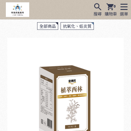
0
搜尋
購物車
選單
全部商品
抗氧化、低炎質