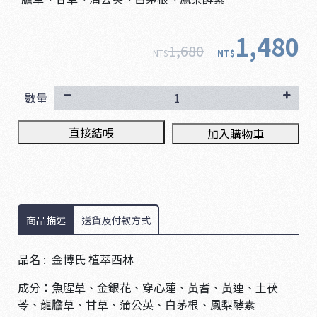
1,480
1,680
NT$
NT$
數量
直接結帳
加入購物車
商品描述
送貨及付款方式
品名 : 金博氏 植萃西林
成分：魚腥草、金銀花、穿心蓮、黃耆、黃連、土茯
苓、龍膽草、甘草、蒲公英、白茅根、鳳梨酵素