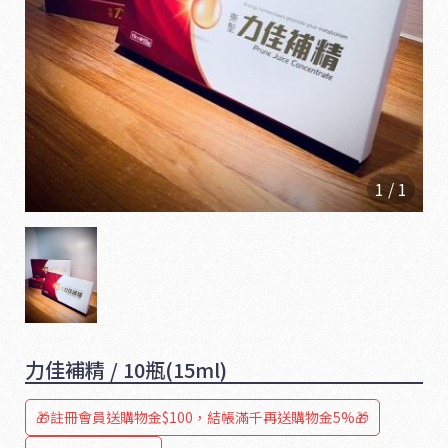
1
/
1
1
6
5
力佳補精 / 10瓶(15ml)
🎁註冊會員送購物金$100，結帳滿千再送購物金5%🎁