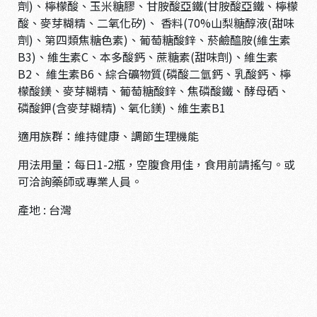
劑)、檸檬酸、玉米糖膠、甘胺酸亞鐵(甘胺酸亞鐵、檸檬
酸、麥芽糊精、二氧化矽)、 香料(70%山梨糖醇液(甜味
劑)、第四類焦糖色素)、葡萄糖酸鋅、菸鹼醯胺(維生素
B3)、維生素C、本多酸鈣、蔗糖素(甜味劑)、維生素
B2、 維生素B6、綜合礦物質(磷酸二氫鈣、乳酸鈣、檸
檬酸鎂、麥芽糊精、葡萄糖酸鋅、焦磷酸鐵、酵母硒、
磷酸鉀(含麥芽糊精)、氧化鎂)、維生素B1
適用族群：維持健康、調節生理機能
用法用量：每日1-2瓶，空腹食用佳，食用前請搖勻。或
可洽詢藥師或專業人員。
產地 : 台灣