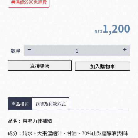
🚚滿額$990免運費
1,200
NT$
數量
直接結帳
加入購物車
商品描述
送貨及付款方式
品名 : 東聖力佳補精
成分：純水、大棗濃縮汁、甘油、70%山梨糖醇液(甜味