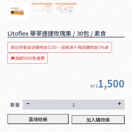
Litoflex 華莘速捷玫瑰果 / 30包 / 素食
🎁註冊會員送購物金$100，結帳滿千再送購物金5%🎁
🚚滿額$990免運費
1,500
NT$
1
6
數量
5
直接結帳
加入購物車