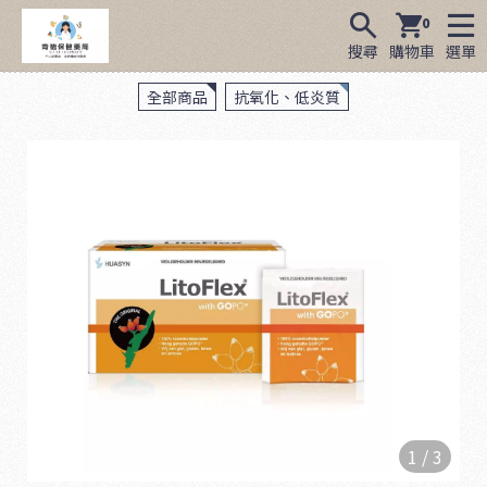
0
搜尋
購物車
選單
全部商品
抗氧化、低炎質
1
/
3