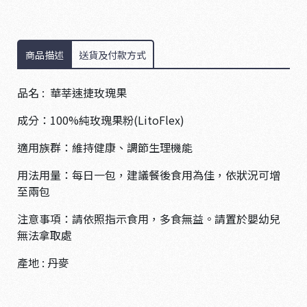
商品描述
送貨及付款方式
品名 : 華莘速捷玫瑰果
成分：100%純玫瑰果粉(LitoFlex)
適用族群：維持健康、調節生理機能
用法用量：每日一包，建議餐後食用為佳，依狀況可增
至兩包
注意事項：請依照指示食用，多食無益。請置於嬰幼兒
無法拿取處
產地 : 丹麥