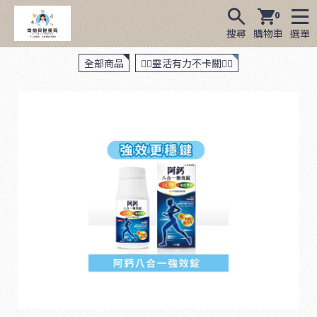
0
搜尋
購物車
選單
全部商品
🏃‍♂️靈活有力不卡關🏋️‍♂️