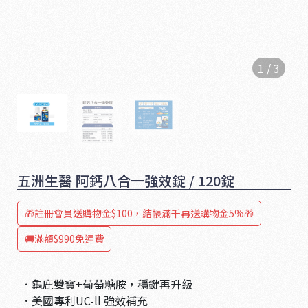
1
/
3
五洲生醫 阿鈣八合一強效錠 / 120錠
1
🎁註冊會員送購物金$100，結帳滿千再送購物金5%🎁
6
🚚滿額$990免運費
5
．龜鹿雙寶+葡萄糖胺，穩鍵再升級
．美國專利UC-ll 強效補充