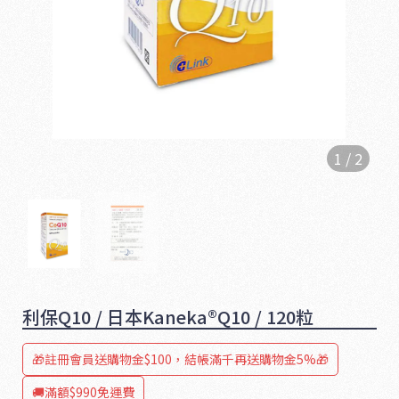
1
/
2
1
6
利保Q10 / 日本Kaneka®Q10 / 120粒
5
🎁註冊會員送購物金$100，結帳滿千再送購物金5%🎁
🚚滿額$990免運費