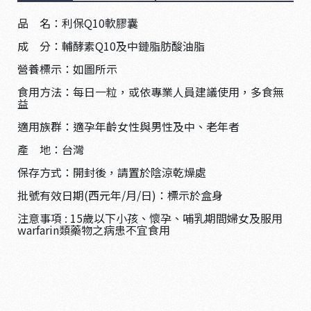
品 名：利保Q10軟膠囊
成 分：輔酵素Q10及中鏈脂肪酸油脂
營養標示：如圖所示
食用方法：每日一粒，或依專業人員建議使用，多食無
益
適用族群：適孕年齡女性與男性及中、老年者
產 地：台灣
保存方式：開封後，請置於陰涼乾燥處
批號有效日期(西元年/月/日)：標示於盒身
注意事項 : 15歲以下小孩、懷孕、哺乳期間婦女及服用
warfarin類藥物之病患不宜食用