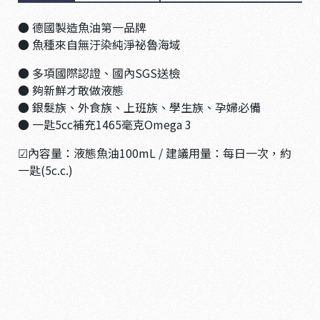
● 德國製造魚油第一品牌
● 魚種來自無汙染純淨祕魯海域
● 多項國際認證、國內SGS送檢
● 夠新鮮才敢做液態
● 銀髮族、外食族、上班族、學生族、孕婦必備
● 一匙5cc補充1465毫克Omega 3
☑內容量：液態魚油100mL / 建議用量：每日一次，約
一匙(5c.c.)