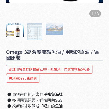
1
/
3
Omega 3高濃度液態魚油 / 用喝的魚油 / 德
國原裝
🎁註冊會員送購物金$100，結帳滿千再送購物金5%🎁
1
🚚滿額$990免運費
6
5
● 漁獲來自無汙染純淨祕魯海域
● 多項國際認證、送檢國內SGS
● 夠新鮮才敢做成「喝」的魚油