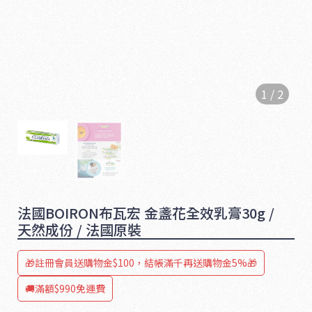
1
/
2
法國BOIRON布瓦宏 金盞花全效乳膏30g /
1
天然成份 / 法國原裝
6
5
🎁註冊會員送購物金$100，結帳滿千再送購物金5%🎁
🚚滿額$990免運費