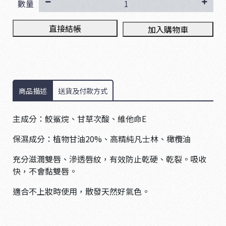
數量
直接結帳
加入購物車
商品描述
送貨及付款方式
主成分：鮫鯊烷、甘草次酸、維他命E
保濕成分：植物甘油20%、高精純凡士林、橄欖油
充分滋潤雙唇、滲透唇紋，有效防止乾硬、乾裂。吸收
快，不會黏雙唇。
適合不上妝時使用，散發天然好氣色。