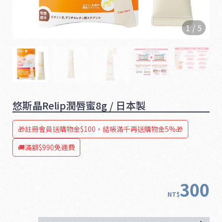
1
/
5
悠斯晶Relip潤唇蜜8g / 日本製
🎁註冊會員送購物金$100，結帳滿千再送購物金5%🎁
🚚滿額$990免運費
1
6
5
300
NT$