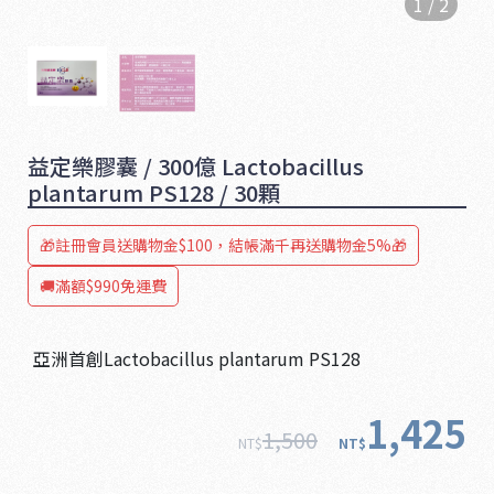
1
/
2
益定樂膠囊 / 300億 Lactobacillus
plantarum PS128 / 30顆
🎁註冊會員送購物金$100，結帳滿千再送購物金5%🎁
🚚滿額$990免運費
1
亞洲首創Lactobacillus plantarum PS128
6
5
1,425
1,500
NT$
NT$