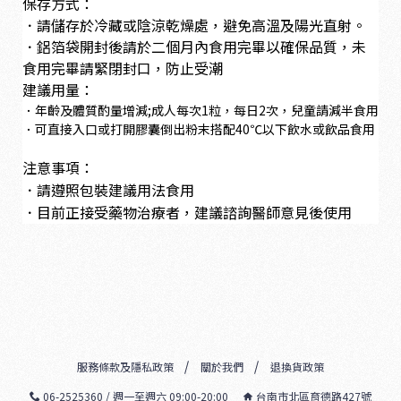
保存方式：
．請儲存於冷藏或陰涼乾燥處，避免高溫及陽光直射。
．鋁箔袋開封後請於二個月內食用完畢以確保品質，未
食用完畢請緊閉封口，防止受潮
建議用量：
．年齡及體質酌量增減;成人每次1粒，每日2次，兒童請減半食用
．可直接入口或打開膠囊倒出粉末搭配40℃以下飲水或飲品食用
注意事項：
．請遵照包裝建議用法食用
．目前正接受藥物治療者，建議諮詢醫師意見後使用
服務條款及隱私政策
關於我們
退換貨政策
06-2525360 / 週一至週六 09:00-20:00
台南市北區育德路427號