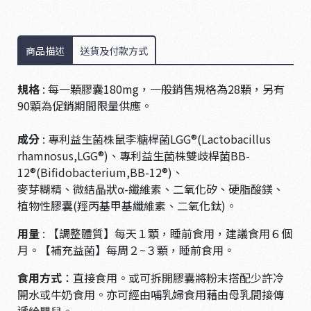
商品描述
送貨及付款方式
規格
: 每一顆膠囊180mg，一般銷售規格為28顆，另有
90顆為促銷期間限量供應。
成分
: 專利益生菌株鼠李糖桿菌LGG®(Lactobacillus
rhamnosus,LGG®)、專利益生菌株雙歧桿菌BB-
12®(Bifidobacterium,BB-12®)、
麥芽糊精、微結晶狀α-纖維素、二氧化矽、硬脂酸鎂、
植物性膠囊(羥丙基甲基纖維素、二氧化鈦)。
用量
: 【調整體質】每天１顆，睡前食用，建議食用６個
月。【補充益菌】每周２~３顆，睡前食用。
食用方式
：直接食用。或可拆開膠囊將粉末搭配少許冷
開水或牛奶食用。亦可經由哺乳婦食用藉由母乳間接傳