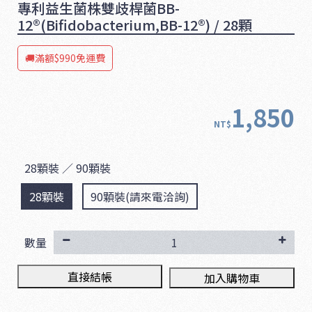
專利益生菌株雙歧桿菌BB-
12®(Bifidobacterium,BB-12®) / 28顆
🚚滿額$990免運費
1,850
NT$
28顆裝 ／ 90顆裝
28顆裝
90顆裝(請來電洽詢)
數量
直接結帳
加入購物車