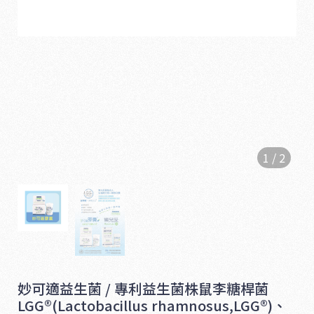
1
/
2
1
6
5
妙可適益生菌 / 專利益生菌株鼠李糖桿菌
LGG®(Lactobacillus rhamnosus,LGG®)、