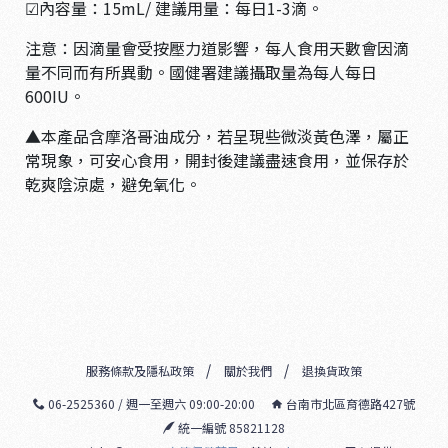
☑內容量：15mL/ 建議用量：每日1-3滴。
注意：因滴量會受按壓力道影響，每人食用天數會因滴
量不同而有所異動。國健署建議攝取量為每人每日
600IU。
▲本產品含摩洛哥油成分，若呈現些微淡黃色澤，屬正
常現象，可安心食用，開封後建議盡速食用，並保存於
乾爽陰涼處，避免氧化。
服務條款及隱私政策
關於我們
退換貨政策
06-2525360 / 週一至週六 09:00-20:00
台南市北區育德路427號
統一編號 85821128