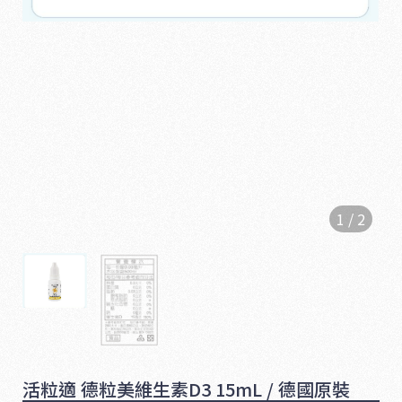
1
/
2
1
6
5
活粒適 德粒美維生素D3 15mL / 德國原裝