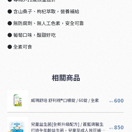
● 含山桑子、枸杞萃取，營養補給
● 無防腐劑、無人工色素，安全可靠
● 葡萄口味，酸甜好吃
● 全素可食
相關商品
600
威瑪舒培 舒利視®口嚼錠 / 60錠 / 全素
NT$
兒童益生菌[全新升級配方] / 蒼藍鴿醫生
850
打造全年齡益生菌，兒童至成人皆可補
NT$