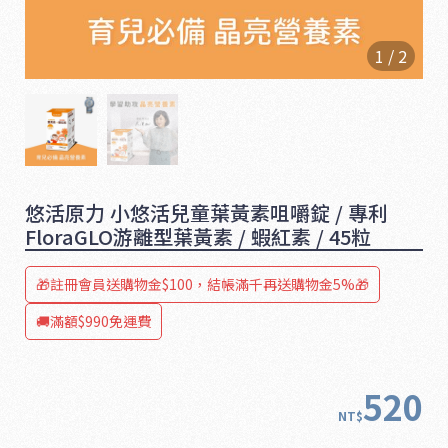
1
/
2
悠活原力 小悠活兒童葉黃素咀嚼錠 / 專利
FloraGLO游離型葉黃素 / 蝦紅素 / 45粒
🎁註冊會員送購物金$100，結帳滿千再送購物金5%🎁
1
🚚滿額$990免運費
6
5
520
NT$