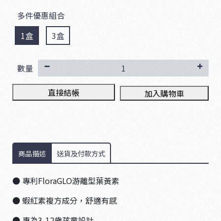
多件優惠組合
1盒
3盒
數量
直接結帳
加入購物車
商品描述
送貨及付款方式
● 專利FloraGLO游離型葉黃素
● 蝦紅素複方成分，舒適有感
● 專為3-12歲孩童設計