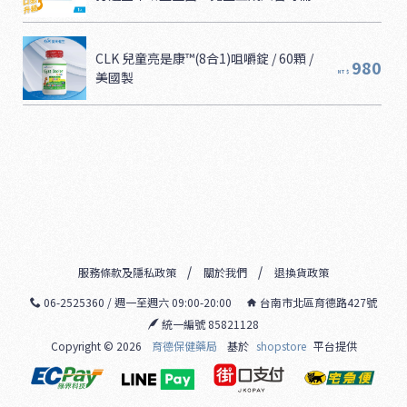
充！
CLK 兒童亮是康™(8合1)咀嚼錠 / 60顆 / 
980
美國製
NT$
服務條款及隱私政策
關於我們
退換貨政策
06-2525360 / 週一至週六 09:00-20:00
台南市北區育德路427號
統一編號 85821128
Copyright ©
2026
育德保健藥局
基於
shopstore
平台提供