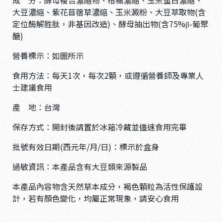
成 分：酵母複合濃縮物、柑橘濃縮、玉米蛋白濃縮、
大豆濃縮、紫花苜蓿草濃縮、玉米澱粉、大豆萃取物(含
定位酶解胜肽，非基因改造)、酵母抽出物(含75%β-葡聚
醣)
營養標示：如圖所示
食用方法：每天1次，每次2顆，或遵循營養師及專業人
士建議食用
產 地：台灣
保存方式：開封後請置於冰箱冷藏並儘速食用完畢
批號有效日期(西元年/月/日)：標示於盒身
過敏資訊：本產品含有大豆類來源製品
本產品內容物含天然草本成分，褐色顆粒為活性保護設
計，若有顏色變化，均屬正常現象，請安心食用