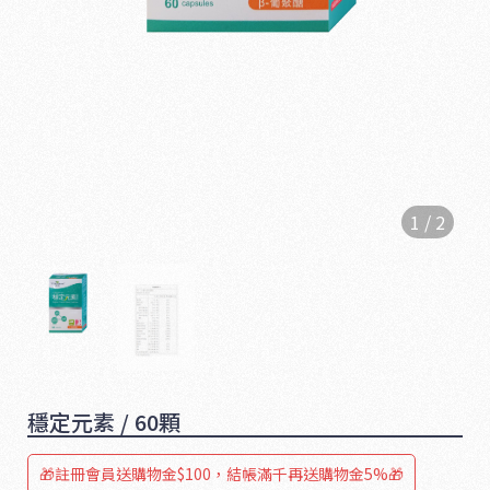
1
/
2
1
6
5
穩定元素 / 60顆
🎁註冊會員送購物金$100，結帳滿千再送購物金5%🎁